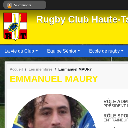
Panneau de gestion des cookies
Se connecter
Rugby Club Haute-Ta
La vie du Club
Equipe Sénior
Ecole de rugby
Accueil
Les membres
Emmanuel MAURY
EMMANUEL MAURY
RÔLE ADMI
PRÉSIDENT
RÔLE SPOR
ENTRAÎNEU