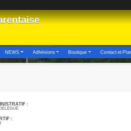
rentaise
NEWS
Adhésions
Boutique
Contact et Pla
NISTRATIF :
 DÉLÉGUÉ
TIF :
R