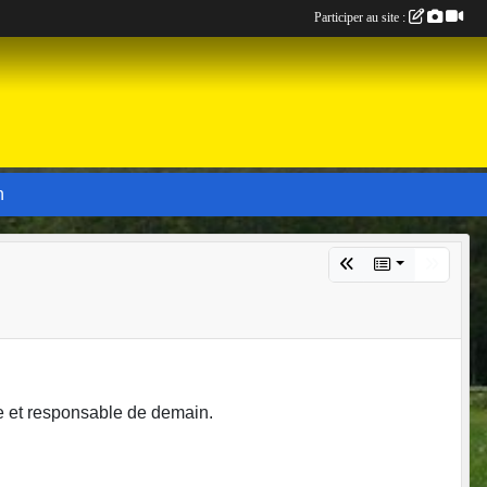
Participer au site :
n
nte et responsable de demain.