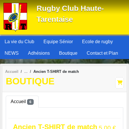
Panneau de gestion des cookies
Rugby Club Haute-
Tarentaise
La vie du Club
Equipe Sénior
Ecole de rugby
NEWS
Adhésions
Boutique
Contact et Plan
Accueil
Ancien T-SHIRT de match
BOUTIQUE
Accueil
6
Ancien T-SHIRT de match
5.00
€